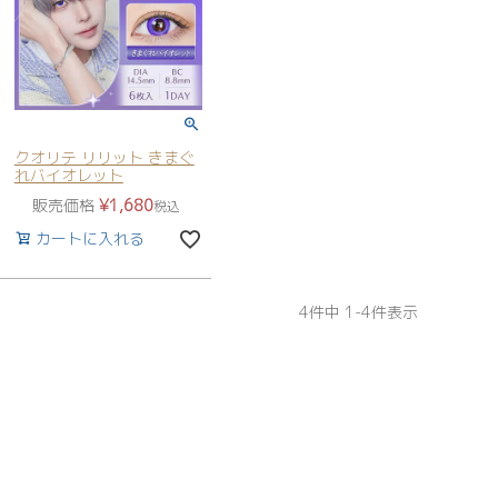
クオリテ リリット きまぐ
れバイオレット
販売価格
¥
1,680
税込
カートに入れる
4
件中
1
-
4
件表示