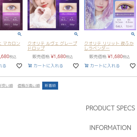
ェ マカロン
クオリテ ルヴェ グレープ
クオリテ リリット 夜ふか
ドロップ
しラベンダー
,680
販売価格
¥
1,680
販売価格
¥
1,680
税込
税込
税込
れる
カートに入れる
カートに入れる
が安い順
価格が高い順
新着順
PRODUCT SPECS
INFORMATION