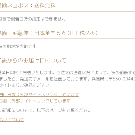
運輸ネコポス：送料無料
投函で到着日時の指定はできません
運輸：宅急便：日本全国６６０円(税込み)
時の指定が可能です
了後からのお届け日について
営業日以内に発送いたします。ご注文の混雑状況によって、多少前後す
ましたら、発送完了メールを送信しております。兵庫県（〒650-004
サイトよりご確認ください。
届け日数（外部サイトへリンクしています
日数（外部サイトへリンクしています
い詳細については、以下のページをご覧ください。
払いについて