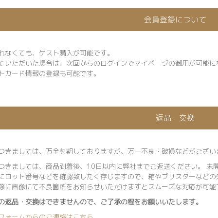
会員登録について
れなくても、ゲスト購入が可能です。
ていただいた場合は、次回からのログインでマイページの御用が可能に
トカード情報の登録も可能です。
返品・交換
つきましては、万全を期しておりますが、万一不良・破損などがござい
つきましては、商品到着後、10日以内に弊社までご返送ください。 未
にロット番号などを確認致したく存じますので、箱やブリスターなどの
際に画像にて不良箇所をお知らせいただけますとスムーズな対応が可能
の返品・交換はできませんので、ご了承の程をお願いいたします。
フォームからのご連絡はこちら