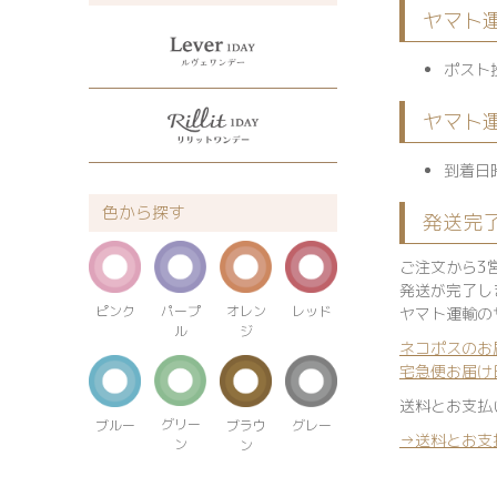
ヤマト
ポスト
ヤマト
到着日
色から探す
発送完
ご注文から3
発送が完了し
パープ
オレン
ピンク
レッド
ヤマト運輸の
ル
ジ
ネコポスのお
宅急便お届け
送料とお支払
グリー
ブルー
ブラウ
グレー
→送料とお支
ン
ン